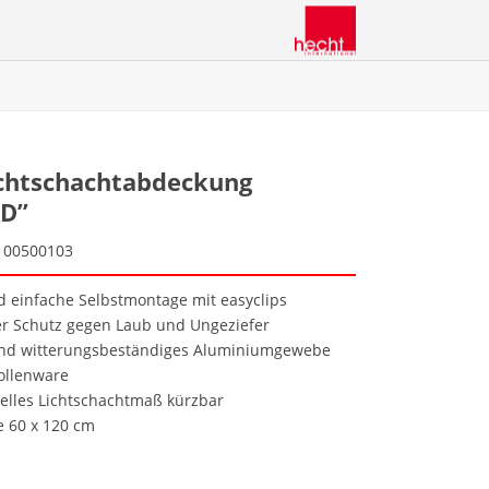
ichtschachtabdeckung
D”
100500103
d einfache Selbstmontage mit easyclips
er Schutz gegen Laub und Ungeziefer
 und witterungsbeständiges Aluminiumgewebe
ollenware
uelles Lichtschachtmaß kürzbar
e 60 x 120 cm