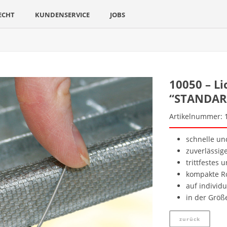
ECHT
KUNDENSERVICE
JOBS
10050 – L
“STANDAR
Artikelnummer: 
schnelle un
zuverlässig
trittfestes
kompakte R
auf individ
in der Größ
zurück