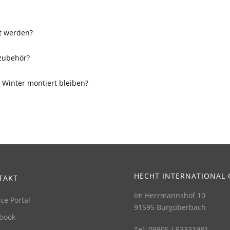
lt werden?
zubehör?
Winter montiert bleiben?
HECHT INTERNATIONAL
TAKT
Im Herrmannshof 10
ice Portal
91595 Burgoberbach
book
Tel: 09805 / 93331981