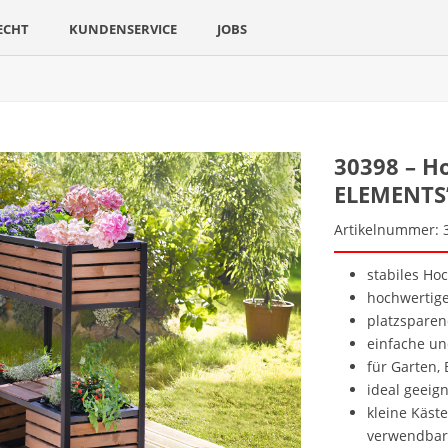
ECHT
KUNDENSERVICE
JOBS
30398 – H
ELEMENTS’
Artikelnummer: 
stabiles Ho
hochwertige
platzspare
einfache u
für Garten,
ideal geeig
kleine Käst
verwendbar