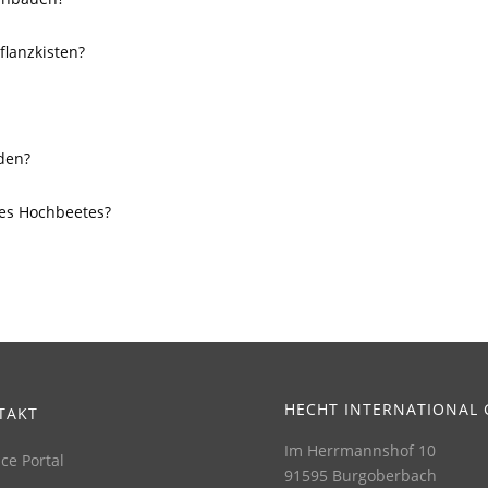
flanzkisten?
rden?
des Hochbeetes?
HECHT INTERNATIONAL
TAKT
Im Herrmannshof 10
ice Portal
91595 Burgoberbach