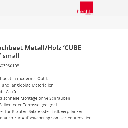
ochbeet Metall/Holz ‘CUBE
 small
303980108
chbeet in moderner Optik
 und langlebige Materialien
nde Größe
nd schnelle Montage ohne Schrauben
 Balkon oder Terrasse geeignet
net für Kräuter, Salate oder Erdbeerpflanzen
en auch zur Aufbewahrung von Gartenutensilien